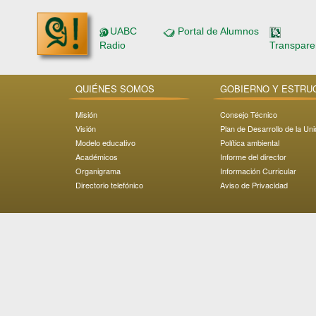
UABC
Portal de Alumnos
Radio
Transpare
QUIÉNES SOMOS
GOBIERNO Y ESTRU
Misión
Consejo Técnico
Visión
Plan de Desarrollo de la Un
Modelo educativo
Política ambiental
Académicos
Informe del director
Organigrama
Información Curricular
Directorio telefónico
Aviso de Privacidad