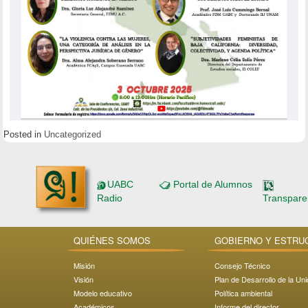
Posted in
Uncategorized
UABC
Portal de Alumnos
Radio
Transpare
QUIÉNES SOMOS
GOBIERNO Y ESTRU
Misión
Consejo Técnico
Visión
Plan de Desarrollo de la Un
Modelo educativo
Política ambiental
Académicos
Informe del director