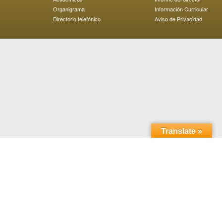
Organigrama
Información Curricular
Directorio telefónico
Aviso de Privacidad
Translate »
Domicilio: Carretera Transpeninsular Ensenada - Tijuana
No. 3917
Colonia Playitas C.P. 22860, Ensenada, Baja California,
México.
Horario de atención; 8:00 a 18:00 horas. Teléfono: (646)
152 8211
D.R.© Universidad Autónoma de Baja California