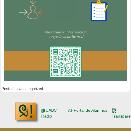
Posted in
Uncategorized
UABC
Portal de Alumnos
Radio
Transpare