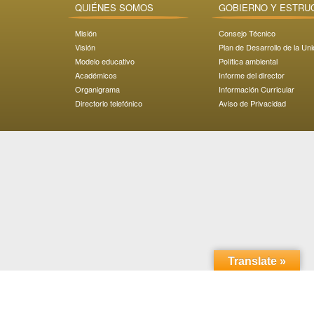
QUIÉNES SOMOS
GOBIERNO Y ESTRU
Misión
Consejo Técnico
Visión
Plan de Desarrollo de la Un
Modelo educativo
Política ambiental
Académicos
Informe del director
Organigrama
Información Curricular
Directorio telefónico
Aviso de Privacidad
Translate »
Domicilio: Carretera Transpeninsular Ensenada - Tijuana
No. 3917
Colonia Playitas C.P. 22860, Ensenada, Baja California,