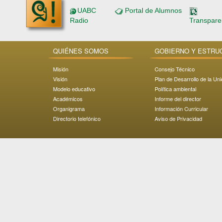
UABC
Portal de Alumnos
Radio
Transpare
QUIÉNES SOMOS
GOBIERNO Y ESTRU
Misión
Consejo Técnico
Visión
Plan de Desarrollo de la Un
Modelo educativo
Política ambiental
Académicos
Informe del director
Organigrama
Información Curricular
Directorio telefónico
Aviso de Privacidad