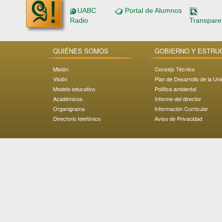
UABC
Portal de Alumnos
Radio
Transpare
QUIÉNES SOMOS
GOBIERNO Y ESTRU
Misión
Consejo Técnico
Visión
Plan de Desarrollo de la Un
Modelo educativo
Política ambiental
Académicos
Informe del director
Organigrama
Información Curricular
Directorio telefónico
Aviso de Privacidad