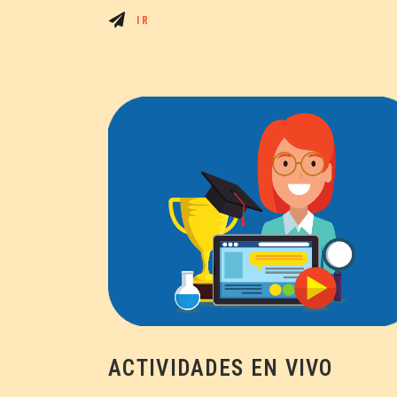
IR
ACTIVIDADES EN VIVO