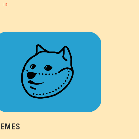
IR
EMES