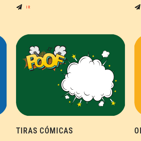
IR
TIRAS CÓMICAS
O