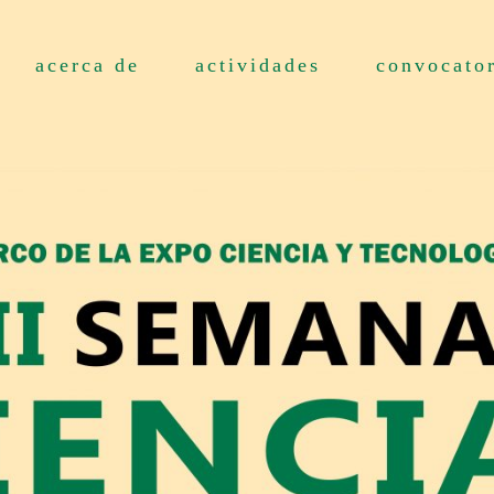
acerca de
actividades
convocato