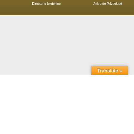
Directorio telefónico
Aviso de Privacidad
Translate »
Domicilio: Carretera Transpeninsular Ensenada - Tijuana
No. 3917
Colonia Playitas C.P. 22860, Ensenada, Baja California,
México.
Horario de atención; 8:00 a 18:00 horas. Teléfono: (646)
152 8211
D.R.© Universidad Autónoma de Baja California