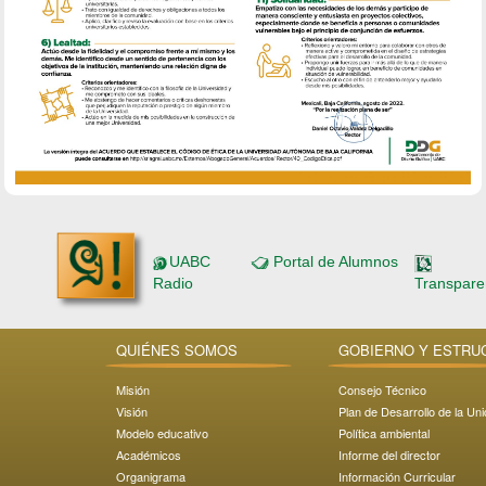
UABC
Portal de Alumnos
Radio
Transpare
QUIÉNES SOMOS
GOBIERNO Y ESTRU
Misión
Consejo Técnico
Visión
Plan de Desarrollo de la Un
Modelo educativo
Política ambiental
Académicos
Informe del director
Organigrama
Información Curricular