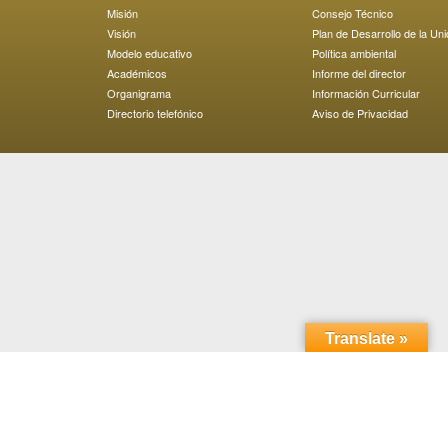
Misión
Consejo Técnico
Visión
Plan de Desarrollo de la Un
Modelo educativo
Política ambiental
Académicos
Informe del director
Organigrama
Información Curricular
Directorio telefónico
Aviso de Privacidad
Translate »
Domicilio: Carretera Transpeninsular Ensenada - Tijuana
No. 3917
Colonia Playitas C.P. 22860, Ensenada, Baja California,
México.
Horario de atención; 8:00 a 18:00 horas. Teléfono: (646)
152 8211