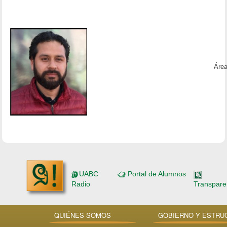
Área
UABC
Portal de Alumnos
Radio
Transpare
QUIÉNES SOMOS
GOBIERNO Y ESTRU