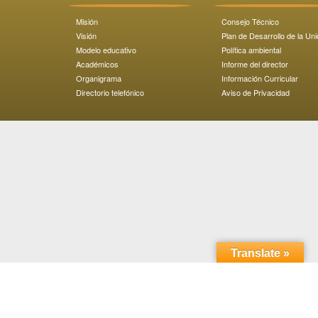
Misión
Consejo Técnico
Visión
Plan de Desarrollo de la Un
Modelo educativo
Política ambiental
Académicos
Informe del director
Organigrama
Información Curricular
Directorio telefónico
Aviso de Privacidad
Translate »
Domicilio: Carretera Transpeninsular Ensenada - Tijuana
No. 3917
Colonia Playitas C.P. 22860, Ensenada, Baja California,
México.