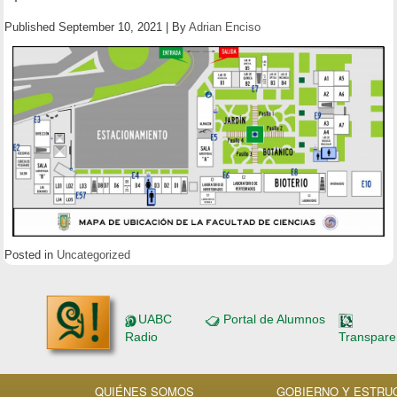
Published
September 10, 2021
|
By
Adrian Enciso
Posted in
Uncategorized
UABC
Portal de Alumnos
Radio
Transpare
QUIÉNES SOMOS
GOBIERNO Y ESTRU