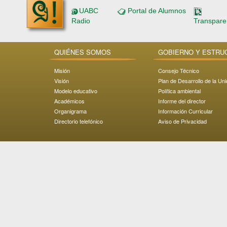
UABC
Portal de Alumnos
Radio
Transpare
QUIÉNES SOMOS
GOBIERNO Y ESTRU
Misión
Consejo Técnico
Visión
Plan de Desarrollo de la Un
Modelo educativo
Política ambiental
Académicos
Informe del director
Organigrama
Información Curricular
Directorio telefónico
Aviso de Privacidad