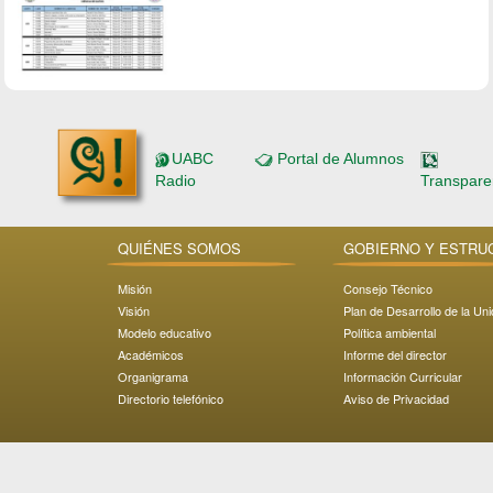
UABC
Portal de Alumnos
Radio
Transpare
QUIÉNES SOMOS
GOBIERNO Y ESTRU
Misión
Consejo Técnico
Visión
Plan de Desarrollo de la Un
Modelo educativo
Política ambiental
Académicos
Informe del director
Organigrama
Información Curricular
Directorio telefónico
Aviso de Privacidad