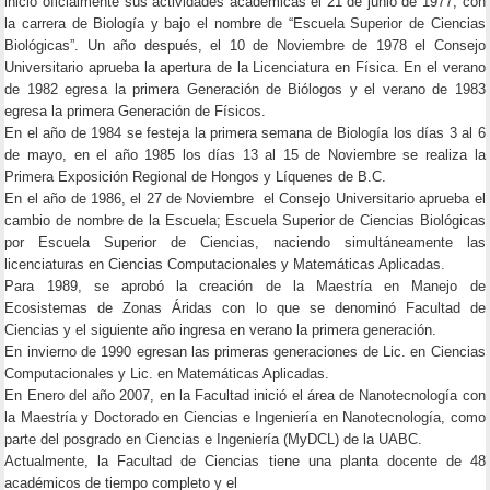
inició oficialmente sus actividades académicas el 21 de junio de 1977, con
la carrera de Biología y bajo el nombre de “Escuela Superior de Ciencias
Biológicas”. Un año después, el 10 de Noviembre de 1978 el Consejo
Universitario aprueba la apertura de la Licenciatura en Física. En el verano
de 1982 egresa la primera Generación de Biólogos y el verano de 1983
egresa la primera Generación de Físicos.
En el año de 1984 se festeja la primera semana de Biología los días 3 al 6
de mayo, en el año 1985 los días 13 al 15 de Noviembre se realiza la
Primera Exposición Regional de Hongos y Líquenes de B.C.
En el año de 1986, el 27 de Noviembre el Consejo Universitario aprueba el
cambio de nombre de la Escuela; Escuela Superior de Ciencias Biológicas
por Escuela Superior de Ciencias, naciendo simultáneamente las
licenciaturas en Ciencias Computacionales y Matemáticas Aplicadas.
Para 1989, se aprobó la creación de la Maestría en Manejo de
Ecosistemas de Zonas Áridas con lo que se denominó Facultad de
Ciencias y el siguiente año ingresa en verano la primera generación.
En invierno de 1990 egresan las primeras generaciones de Lic. en Ciencias
Computacionales y Lic. en Matemáticas Aplicadas.
En Enero del año 2007, en la Facultad inició el área de Nanotecnología con
la Maestría y Doctorado en Ciencias e Ingeniería en Nanotecnología, como
parte del posgrado en Ciencias e Ingeniería (MyDCL) de la UABC.
Actualmente, la Facultad de Ciencias tiene una planta docente de 48
académicos de tiempo completo y el