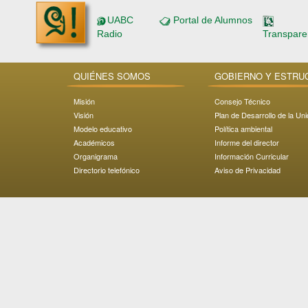
UABC
Portal de Alumnos
Radio
Transpare
QUIÉNES SOMOS
GOBIERNO Y ESTRU
Misión
Consejo Técnico
Visión
Plan de Desarrollo de la Un
Modelo educativo
Política ambiental
Académicos
Informe del director
Organigrama
Información Curricular
Directorio telefónico
Aviso de Privacidad