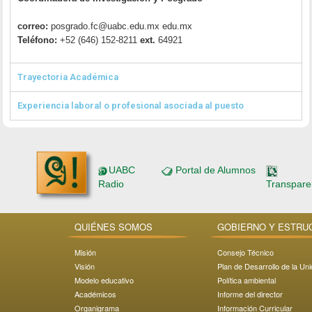
correo:
posgrado.fc@uabc.edu.mx edu.mx
Teléfono:
+52 (646) 152-8211
ext.
64921
Trayectoria Académica
Experiencia laboral o profesional asociada al puesto
UABC
Portal de Alumnos
Radio
Transpare
QUIÉNES SOMOS
GOBIERNO Y ESTRU
Misión
Consejo Técnico
Visión
Plan de Desarrollo de la Un
Modelo educativo
Política ambiental
Académicos
Informe del director
Organigrama
Información Curricular