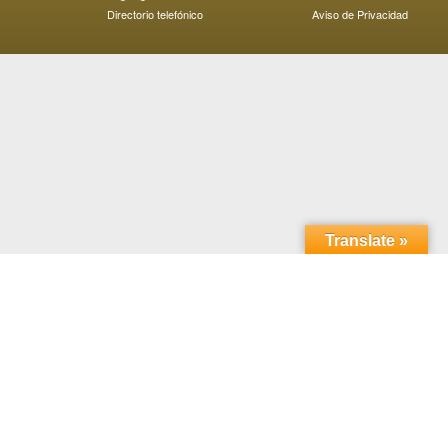
Directorio telefónico
Aviso de Privacidad
Translate »
Domicilio: Carretera Transpeninsular Ensenada - Tijuana
No. 3917
Colonia Playitas C.P. 22860, Ensenada, Baja California,
México.
Horario de atención; 8:00 a 18:00 horas. Teléfono: (646)
152 8211
D.R.© Universidad Autónoma de Baja California