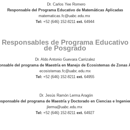
Dr. Carlos Yee Romero
Responsable del Programa Educativo de Matemáticas Aplicadas
matematicas.fc@uabc.edu.mx
Tel:
+52 (646) 152-8211
ext.
64944
Responsables de Programa Educativo
de Posgrado
Dr. Aldo Antonio Guevara Carrizalez
nsable del programa de Maestría en Manejo de Ecosistemas de Zonas 
ecosistemas.fc@
uabc.edu.mx
Tel:
+52 (646) 152-8211
ext.
64955
Dr. Jesús Ramón Lerma Aragón
sponsable del programa de Maestría y Doctorado en Ciencias e Ingenie
jlerma@uabc.edu.mx
Tel:
+52 (646) 152-8211
ext.
64927