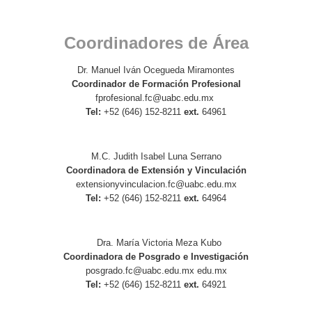
Coordinadores de Área
Dr. Manuel Iván Ocegueda Miramontes
Coordinador de Formación Profesional
fprofesional.fc@uabc.edu.mx
Tel:
+52 (646) 152-8211
ext.
64961
M.C. Judith Isabel Luna Serrano
Coordinadora de Extensión y Vinculación
extensionyvinculacion.fc@uabc.
edu.mx
Tel:
+52 (646) 152-8211
ext.
64964
Dra. María Victoria Meza Kubo
Coordinadora de Posgrado e Investigación
posgrado.fc@uabc.edu.mx edu.mx
Tel:
+52 (646) 152-8211
ext.
64921