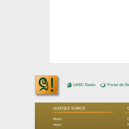
UABC Radio
Portal de A
QUIÉNES SOMOS
Misión
C
Visión
P