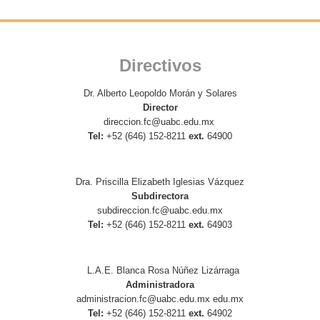
Directivos
Dr. Alberto Leopoldo Morán y Solares
Director
direccion.fc@uabc.edu.mx
Tel:
+52 (646) 152-8211
ext.
64900
Dra. Priscilla Elizabeth Iglesias Vázquez
Subdirectora
subdireccion.fc@uabc.
edu.mx
Tel:
+52 (646) 152-8211
ext.
64903
L.A.E. Blanca Rosa Núñez Lizárraga
Administradora
administracion.fc@uabc.edu.mx edu.mx
Tel:
+52 (646) 152-8211
ext.
64902