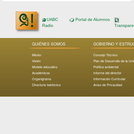
UABC
Portal de Alumnos
Radio
Transpare
QUIÉNES SOMOS
GOBIERNO Y ESTRU
Misión
Consejo Técnico
Visión
Plan de Desarrollo de la Un
Modelo educativo
Política ambiental
Académicos
Informe del director
Organigrama
Información Curricular
Directorio telefónico
Aviso de Privacidad