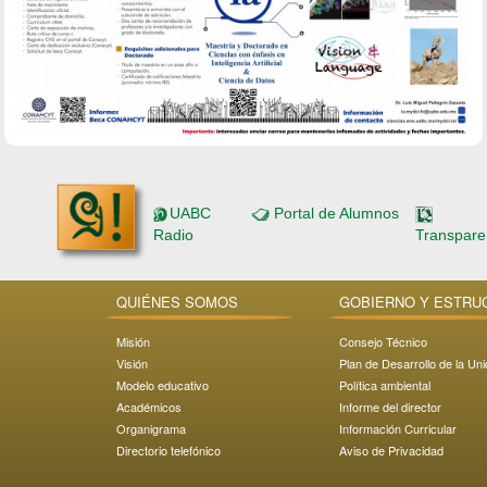
UABC
Portal de Alumnos
Radio
Transpare
QUIÉNES SOMOS
GOBIERNO Y ESTRU
Misión
Consejo Técnico
Visión
Plan de Desarrollo de la Un
Modelo educativo
Política ambiental
Académicos
Informe del director
Organigrama
Información Curricular
Directorio telefónico
Aviso de Privacidad