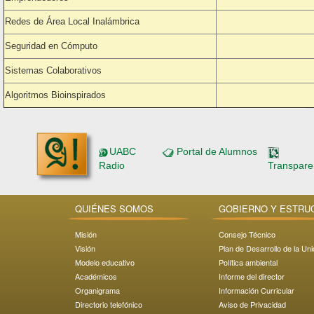
Redes de Área Local Inalámbrica
Seguridad en Cómputo
Sistemas Colaborativos
Algoritmos Bioinspirados
UABC
Portal de Alumnos
Radio
Transpare
QUIÉNES SOMOS
GOBIERNO Y ESTRU
Misión
Consejo Técnico
Visión
Plan de Desarrollo de la Un
Modelo educativo
Política ambiental
Académicos
Informe del director
Organigrama
Información Curricular
Directorio telefónico
Aviso de Privacidad