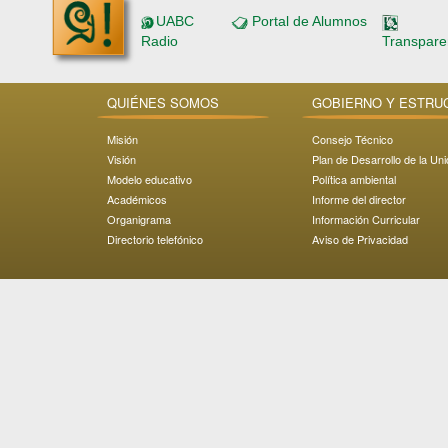
UABC
Portal de Alumnos
Radio
Transpare
QUIÉNES SOMOS
GOBIERNO Y ESTRU
Misión
Consejo Técnico
Visión
Plan de Desarrollo de la Un
Modelo educativo
Política ambiental
Académicos
Informe del director
Organigrama
Información Curricular
Directorio telefónico
Aviso de Privacidad