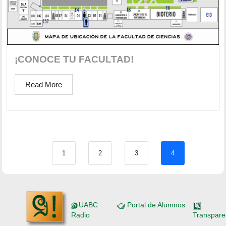
¡CONOCE TU FACULTAD!
Read More
1
2
3
4
UABC
Portal de Alumnos
Radio
Transpare