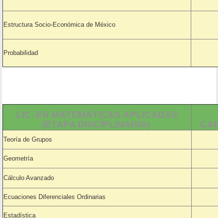
Estructura Socio-Económica de México
Probabilidad
LIC. EN MATEMÁTICAS APLICADAS
(ETAPA DISCIPLINARIA)
CAR
Teoría de Grupos
Geometría
Cálculo Avanzado
Ecuaciones Diferenciales Ordinarias
Estadística