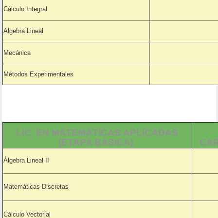
Cálculo Integral
Algebra Lineal
Mecánica
Métodos Experimentales
LIC. EN MATEMÁTICAS APLICADAS
(ETAPA BÁSICA)
CAR
Álgebra Lineal II
Matemáticas Discretas
Cálculo Vectorial