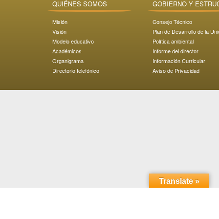
QUIÉNES SOMOS
GOBIERNO Y ESTRU
Misión
Consejo Técnico
Visión
Plan de Desarrollo de la Un
Modelo educativo
Política ambiental
Académicos
Informe del director
Organigrama
Información Curricular
Directorio telefónico
Aviso de Privacidad
Translate »
Domicilio: Carretera Transpeninsular Ensenada - Tijuana
No. 3917
Colonia Playitas C.P. 22860, Ensenada, Baja California,