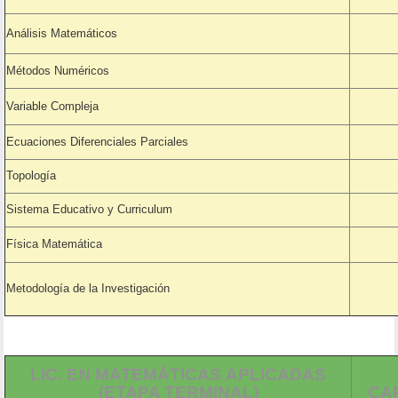
Análisis Matemáticos
Métodos Numéricos
Variable Compleja
Ecuaciones Diferenciales Parciales
Topología
Sistema Educativo y Curriculum
Física Matemática
Metodología de la Investigación
LIC. EN MATEMÁTICAS APLICADAS
(ETAPA TERMINAL)
CA