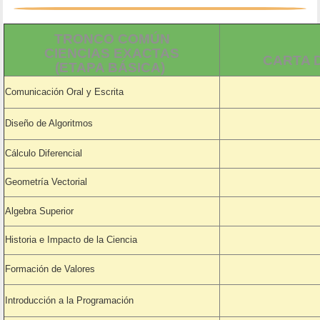
TRONCO COMÚN
CIENCIAS EXACTAS
CARTA 
(ETAPA BÁSICA)
Comunicación Oral y Escrita
Diseño de Algoritmos
Cálculo Diferencial
Geometría Vectorial
Algebra Superior
Historia e Impacto de la Ciencia
Formación de Valores
Introducción a la Programación